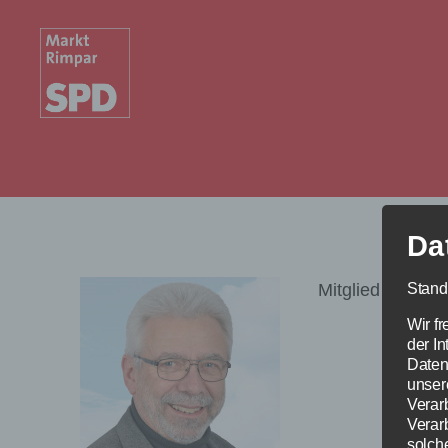
SPD
OV
Rimpar
Da
Stand
Mitglied im Hau
Wir fr
der I
Daten
unser
Verar
Verar
solch