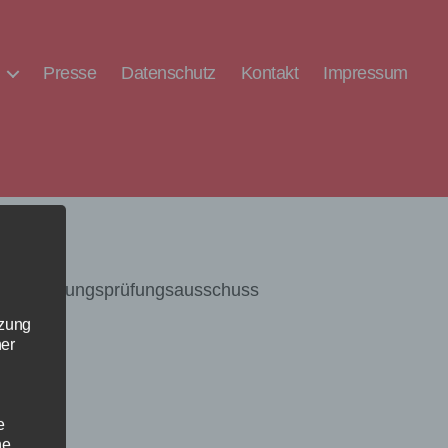
Presse
Datenschutz
Kontakt
Impressum
d im Rechnungsprüfungsausschuss
tzung
ner
e
ne