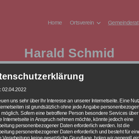
Home
Ortsverein
Gemeinderat
Harald Schmid
tenschutzerklärung
: 02.04.2022
pt-, Finanz-, Jugend-, Sozial- und Kulturausschuss un
euen uns sehr über Ihr Interesse an unserer Internetseite. Eine Nu
nternetseiten ist grundsätzlich ohne jede Angabe personenbezoge
 möglich. Sofern eine betroffene Person besondere Services über
e Internetseite in Anspruch nehmen möchte, könnte jedoch eine
beitung personenbezogener Daten erforderlich werden. Ist die
beitung personenbezogener Daten erforderlich und besteht für ein
e Verarbeitung keine gesetzliche Grundlage, holen wir generell ei